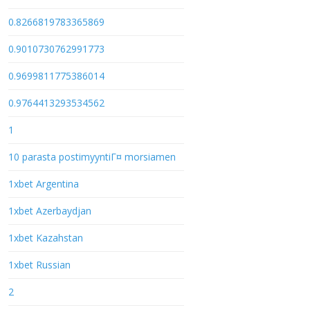
0.8266819783365869
0.9010730762991773
0.9699811775386014
0.9764413293534562
1
10 parasta postimyyntiГ¤ morsiamen
1xbet Argentina
1xbet Azerbaydjan
1xbet Kazahstan
1xbet Russian
2