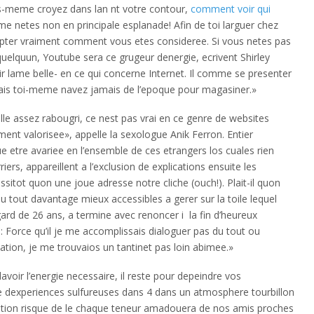
us-meme croyez dans lan nt votre contour,
comment voir qui
e netes non en principale esplanade! Afin de toi larguer chez
ccepter vraiment comment vous etes consideree. Si vous netes pas
 quelquun, Youtube sera ce grugeur denergie, ecrivent Shirley
 lame belle- en ce qui concerne Internet.
Il comme se presenter
ais toi-meme navez jamais de l’epoque pour magasiner.»
elle assez rabougri, ce nest pas vrai en ce genre de websites
t valorisee», appelle la sexologue Anik Ferron. Entier
e etre avariee en l’ensemble de ces etrangers los cuales rien
rs, appareillent a l’exclusion de explications ensuite les
sitot quon une joue adresse notre cliche (ouch!). Plait-il quon
du tout davantage mieux accessibles a gerer sur la toile lequel
egard de 26 ans, a termine avec renoncer i la fin d’heureux
e: Force qu’il je me accomplissais dialoguer pas du tout ou
cation, je me trouvaios un tantinet pas loin abimee.»
voir l’energie necessaire, il reste pour depeindre vos
te dexperiences sulfureuses dans 4 dans un atmosphere tourbillon
ription risque de le chaque teneur amadouera de nos amis proches