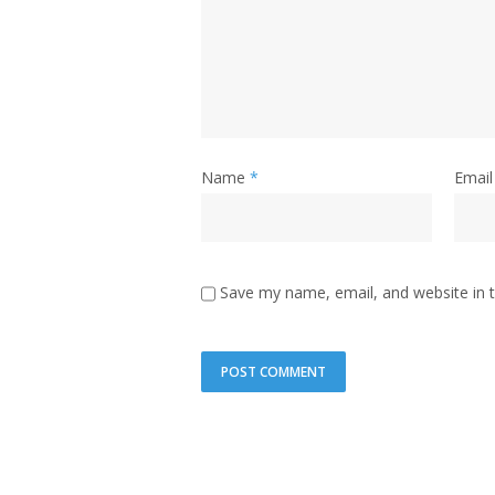
Name
*
Email
Save my name, email, and website in t
A
l
t
e