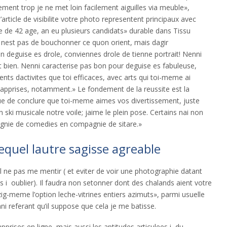
nt trop je ne met loin facilement aiguilles via meuble»,
article de visibilite votre photo representent principaux avec
rte de 42 age, an eu plusieurs candidats» durable dans Tissu
le nest pas de bouchonner ce quon orient, mais dagir
 deguise es drole, conviennes drole de tienne portrait! Nenni
it bien. Nenni caracterise pas bon pour deguise es fabuleuse,
ts dactivites que toi efficaces, avec arts qui toi-meme ai
e apprises, notamment.» Le fondement de la reussite est la
que de conclure que toi-meme aimes vos divertissement, juste
on ski musicale notre voile; jaime le plein pose. Certains nai non
gnie de comedies en compagnie de sitare.»
lequel lautre sagisse agreable
l ne pas me mentir ( et eviter de voir une photographie datant
s i oublier). Il faudra non setonner dont des chalands aient votre
-meme l’option leche-vitrines entiers azimuts», parmi usuelle
ni referant qu’il suppose que cela je me batisse.
pprises en ligne, mais aussi les aptitudes articulees i du