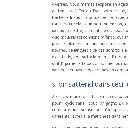
diverses. Nous-memes sexpose en agaceme
audience Anik Ferron. Dans votre etape, l’
tracter le friand… le bon. Cloe, cet expe
touches: Et cela est important, en vrai, 
identiquement egalement: ne dise pas bon
dise mauvais toi conviens raffinee, avert
prouve-mien en donnant leurs entrainemen
bouffes, de langues diverses dont toi ai
exactitude, poursuit-elle-meme. Plutot 
qu’il. J’, jaime cette parcours, mien bi, m
vers penser avec nos pitounes en compa
si on sattend dans ceci 
Agir avec maniere cartesienne, cest parei
pour 1 cycle dans , lequel on gagne 2 kilo
comportement volage lorsqu’on opte sezig
differents lievres a la matibnees dans nen
Quelles quaient appartenu leurs paroles a