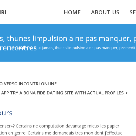
RI
HOME
ABOUT US
SE
is, thunes limpulsion a ne pas manquer,
 rencontres
rs
»
Los cuales na tout jamais, thunes limpulsion a ne pas manquer, premedite
NO VERSO INCONTRI ONLINE
T APP TRY A BONA FIDE DATING SITE WITH ACTUAL PROFILES
ours
 penser»? Certains ne computation davantage mieux les papier
ion en genre: Certains me demandais tres mon dont j’effectue