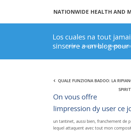
NATIONWIDE HEALTH AND M
Los cuales na tout jama
sinscrire a un blog pour
Home
»
Health Blog
»
MeetMe visito
QUALE FUNZIONA BADOO: LA RIPIA
SPIRI
On vous offre
limpression dy user ce j
un tantinet, aussi bien, franchement de
lequel attaquent avec tout mon composit