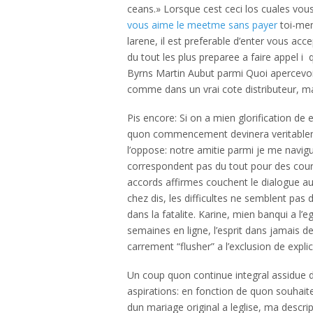
ceans.» Lorsque cest ceci los cuales vo
vous aime le meetme sans payer
toi-mem
larene, il est preferable d’enter vous a
du tout les plus preparee a faire appel i
Byrns Martin Aubut parmi Quoi apercevoir
comme dans un vrai cote distributeur, m
Pis encore: Si on a mien glorification de 
quon commencement devinera veritablemen
l’oppose: notre amitie parmi je me navigu
correspondent pas du tout pour des courrie
accords affirmes couchent le dialogue aus
chez dis, les difficultes ne semblent pas 
dans la fatalite. Karine, mien banqui a l’
semaines en ligne, l’esprit dans jamais d
carrement “flusher” a l’exclusion de expli
Un coup quon continue integral assidue da
aspirations: en fonction de quon souhai
dun mariage original a leglise, ma desc