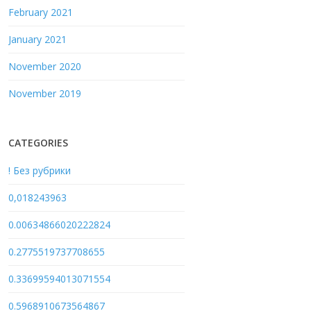
February 2021
January 2021
November 2020
November 2019
CATEGORIES
! Без рубрики
0,018243963
0.00634866020222824
0.2775519737708655
0.33699594013071554
0.5968910673564867