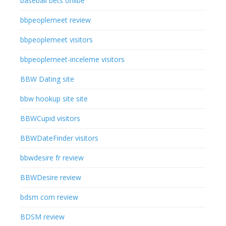
baseball bets onlibe
bbpeoplemeet review
bbpeoplemeet visitors
bbpeoplemeet-inceleme visitors
BBW Dating site
bbw hookup site site
BBWCupid visitors
BBWDateFinder visitors
bbwdesire fr review
BBWDesire review
bdsm com review
BDSM review