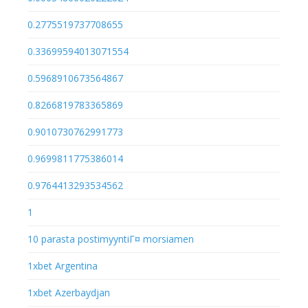
0.2775519737708655
0.33699594013071554
0.5968910673564867
0.8266819783365869
0.9010730762991773
0.9699811775386014
0.9764413293534562
1
10 parasta postimyyntiГ¤ morsiamen
1xbet Argentina
1xbet Azerbaydjan