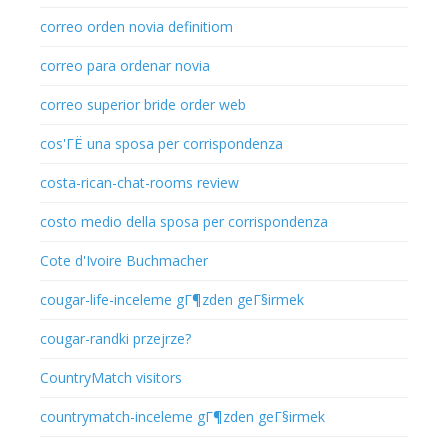
correo orden novia definitiom
correo para ordenar novia
correo superior bride order web
cos'ГЁ una sposa per corrispondenza
costa-rican-chat-rooms review
costo medio della sposa per corrispondenza
Cote d'Ivoire Buchmacher
cougar-life-inceleme gГ¶zden geГ§irmek
cougar-randki przejrze?
CountryMatch visitors
countrymatch-inceleme gГ¶zden geГ§irmek