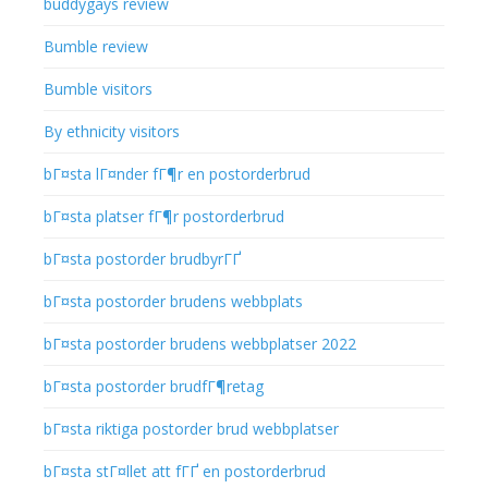
buddygays review
Bumble review
Bumble visitors
By ethnicity visitors
bГ¤sta lГ¤nder fГ¶r en postorderbrud
bГ¤sta platser fГ¶r postorderbrud
bГ¤sta postorder brudbyrГҐ
bГ¤sta postorder brudens webbplats
bГ¤sta postorder brudens webbplatser 2022
bГ¤sta postorder brudfГ¶retag
bГ¤sta riktiga postorder brud webbplatser
bГ¤sta stГ¤llet att fГҐ en postorderbrud