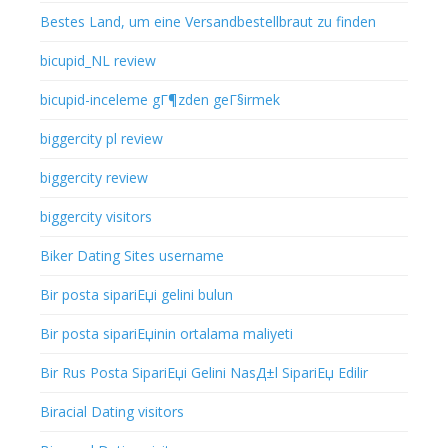
Bestes Land, um eine Versandbestellbraut zu finden
bicupid_NL review
bicupid-inceleme gГ¶zden geГ§irmek
biggercity pl review
biggercity review
biggercity visitors
Biker Dating Sites username
Bir posta sipariЕџi gelini bulun
Bir posta sipariЕџinin ortalama maliyeti
Bir Rus Posta SipariЕџi Gelini NasД±l SipariЕџ Edilir
Biracial Dating visitors