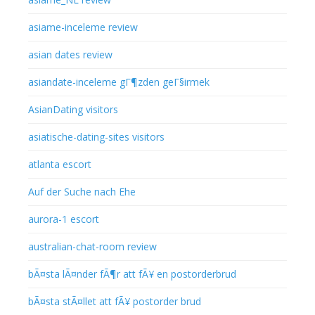
asiame-inceleme review
asian dates review
asiandate-inceleme gГ¶zden geГ§irmek
AsianDating visitors
asiatische-dating-sites visitors
atlanta escort
Auf der Suche nach Ehe
aurora-1 escort
australian-chat-room review
bÃ¤sta lÃ¤nder fÃ¶r att fÃ¥ en postorderbrud
bÃ¤sta stÃ¤llet att fÃ¥ postorder brud