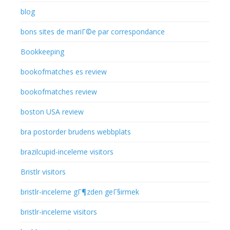
blog
bons sites de mariГ©e par correspondance
Bookkeeping
bookofmatches es review
bookofmatches review
boston USA review
bra postorder brudens webbplats
brazilcupid-inceleme visitors
Bristlr visitors
bristlr-inceleme gГ¶zden geГ§irmek
bristlr-inceleme visitors