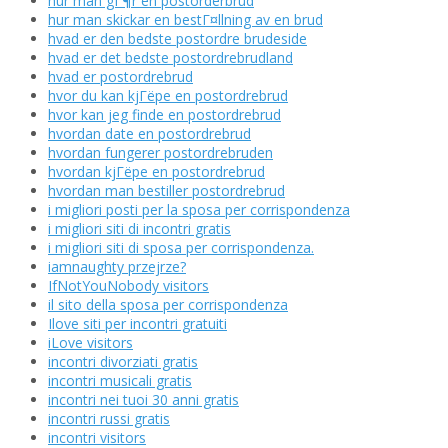
hur man gГ¶r en postorderbrud
hur man skickar en bestГ¤llning av en brud
hvad er den bedste postordre brudeside
hvad er det bedste postordrebrudland
hvad er postordrebrud
hvor du kan kjГёpe en postordrebrud
hvor kan jeg finde en postordrebrud
hvordan date en postordrebrud
hvordan fungerer postordrebruden
hvordan kjГёpe en postordrebrud
hvordan man bestiller postordrebrud
i migliori posti per la sposa per corrispondenza
i migliori siti di incontri gratis
i migliori siti di sposa per corrispondenza.
iamnaughty przejrze?
IfNotYouNobody visitors
il sito della sposa per corrispondenza
Ilove siti per incontri gratuiti
iLove visitors
incontri divorziati gratis
incontri musicali gratis
incontri nei tuoi 30 anni gratis
incontri russi gratis
incontri visitors