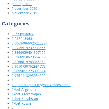
January 2021
November 2020
November 2019
Categories
! Без рубрики
0,018243963
0.00634866020222824
0.2775519737708655
0.33699594013071554
0.5968910673564867
0.8266819783365869
0.9010730762991773
0.9699811775386014
0.9764413293534562
1
10 parasta postimyyntiГ¤ morsiamen
1xbet Argentina
1xbet Azerbaydjan
1xbet Kazahstan
1xbet Russian
2