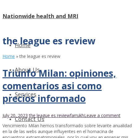
Nationwide health and MRI
the league es review
Home
Home
»
the league es review
About Us
Triunfo Milan: opiniones,
comentarios asi­ como
Services
precios informado
July 20, 2023
the league es review
farrukh
Leave a comment
Contact Us
Vencimiento Milan hemos transformado sobre levante anualidad
en la de las webs aunque influyentes en el hornacina de
encuentros extramatrimoniales, por lo cual voy an ensenar mis