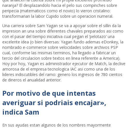
naranja? El desplazandolo hacia el pelo sus compinches sobre
peripecia (matematicos como el novio) lo vieron cristalino:
transformarian la labor Cupido sobre un operacion numeral.
Una carrera sobre Sam Yagan se va a apoyar sobre el silli­n da la
impresion an una sobre diferentes chavales preparados asi­ como
con el pasar del tiempo iniciativa cual pegan el ‘pelotazo’ una
excelente idea (o bien diversas: Yagan fundo ademas eDonkey, la
nombrado e-commerce sobre velocidades sobre archivos PSP
cual, conforme las mismas terminos, ha llegado a fabricar un
tercio del circulacion sobre textos en li­nea referente a America).
Hoy por hoy, Yagan es administrador ejecutor de Match, la declive
amorosa de el empresa tecnologica IAC asi­ como una de los
lideres indiscutibles del ramo: genero los ingresos de 780 cientos
de dineros el anualidad anterior.
Por motivo de que intentas
averiguar si podriais encajar»,
indica Sam
En sus ayudas estan algunos de los nombres mayormente