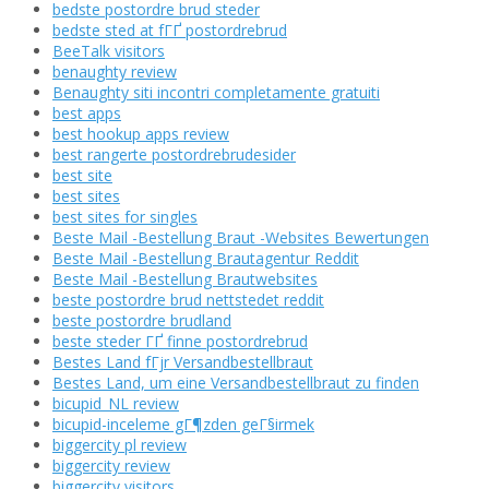
bedste postordre brud steder
bedste sted at fГҐ postordrebrud
BeeTalk visitors
benaughty review
Benaughty siti incontri completamente gratuiti
best apps
best hookup apps review
best rangerte postordrebrudesider
best site
best sites
best sites for singles
Beste Mail -Bestellung Braut -Websites Bewertungen
Beste Mail -Bestellung Brautagentur Reddit
Beste Mail -Bestellung Brautwebsites
beste postordre brud nettstedet reddit
beste postordre brudland
beste steder ГҐ finne postordrebrud
Bestes Land fГјr Versandbestellbraut
Bestes Land, um eine Versandbestellbraut zu finden
bicupid_NL review
bicupid-inceleme gГ¶zden geГ§irmek
biggercity pl review
biggercity review
biggercity visitors