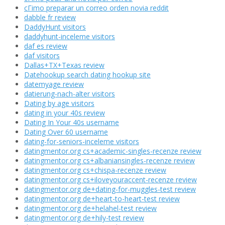
cГіmo preparar un correo orden novia reddit
dabble fr review
DaddyHunt visitors
daddyhunt-inceleme visitors
daf es review
daf visitors
Dallas+TX+Texas review
Datehookup search dating hookup site
datemyage review
datierung-nach-alter visitors
Dating by age visitors
dating in your 40s review
Dating In Your 40s username
Dating Over 60 username
dating-for-seniors-inceleme visitors
datingmentor.org cs+academic-singles-recenze review
datingmentor.org cs+albaniansingles-recenze review
datingmentor.org cs+chispa-recenze review
datingmentor.org cs+iloveyouraccent-recenze review
datingmentor.org de+dating-for-muggles-test review
datingmentor.org de+heart-to-heart-test review
datingmentor.org de+helahel-test review
datingmentor.org de+hily-test review