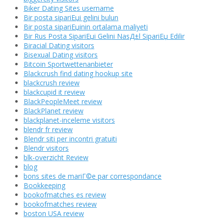
Biker Dating Sites username
Bir posta sipariЕџi gelini bulun
Bir posta sipariЕџinin ortalama maliyeti
Bir Rus Posta SipariЕџi Gelini NasД±l SipariЕџ Edilir
Biracial Dating visitors
Bisexual Dating visitors
Bitcoin Sportwettenanbieter
Blackcrush find dating hookup site
blackcrush review
blackcupid it review
BlackPeopleMeet review
BlackPlanet review
blackplanet-inceleme visitors
blendr fr review
Blendr siti per incontri gratuiti
Blendr visitors
blk-overzicht Review
blog
bons sites de mariГ©e par correspondance
Bookkeeping
bookofmatches es review
bookofmatches review
boston USA review