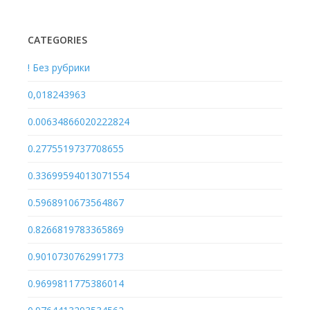
CATEGORIES
! Без рубрики
0,018243963
0.00634866020222824
0.2775519737708655
0.33699594013071554
0.5968910673564867
0.8266819783365869
0.9010730762991773
0.9699811775386014