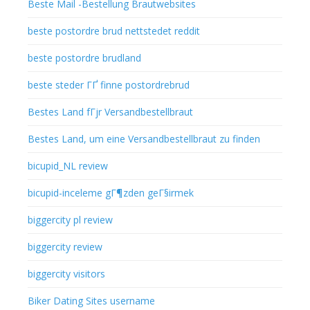
Beste Mail -Bestellung Brautwebsites
beste postordre brud nettstedet reddit
beste postordre brudland
beste steder ГҐ finne postordrebrud
Bestes Land fГјr Versandbestellbraut
Bestes Land, um eine Versandbestellbraut zu finden
bicupid_NL review
bicupid-inceleme gГ¶zden geГ§irmek
biggercity pl review
biggercity review
biggercity visitors
Biker Dating Sites username