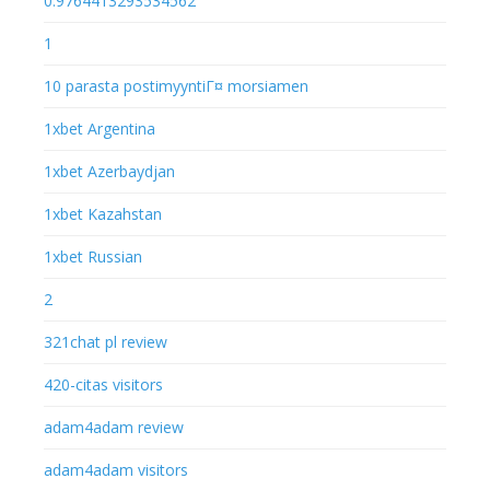
0.9764413293534562
1
10 parasta postimyyntiГ¤ morsiamen
1xbet Argentina
1xbet Azerbaydjan
1xbet Kazahstan
1xbet Russian
2
321chat pl review
420-citas visitors
adam4adam review
adam4adam visitors