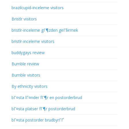
brazilcupid-inceleme visitors
Bristlr visitors
bristlr-inceleme gГ¶zden geГ§irmek
bristlr-inceleme visitors
buddygays review
Bumble review
Bumble visitors
By ethnicity visitors
bГ¤sta lГ¤nder fГ¶r en postorderbrud
bГ¤sta platser fГ¶r postorderbrud
bГ¤sta postorder brudbyrГҐ