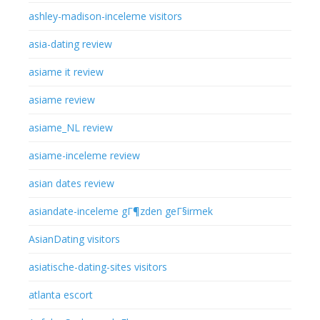
ashley-madison-inceleme visitors
asia-dating review
asiame it review
asiame review
asiame_NL review
asiame-inceleme review
asian dates review
asiandate-inceleme gГ¶zden geГ§irmek
AsianDating visitors
asiatische-dating-sites visitors
atlanta escort