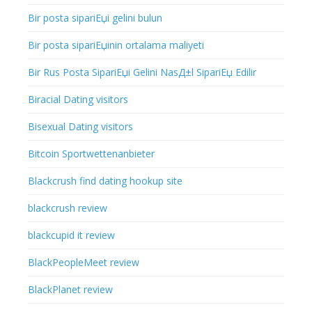
Bir posta sipariЕџi gelini bulun
Bir posta sipariЕџinin ortalama maliyeti
Bir Rus Posta SipariЕџi Gelini NasД±l SipariЕџ Edilir
Biracial Dating visitors
Bisexual Dating visitors
Bitcoin Sportwettenanbieter
Blackcrush find dating hookup site
blackcrush review
blackcupid it review
BlackPeopleMeet review
BlackPlanet review