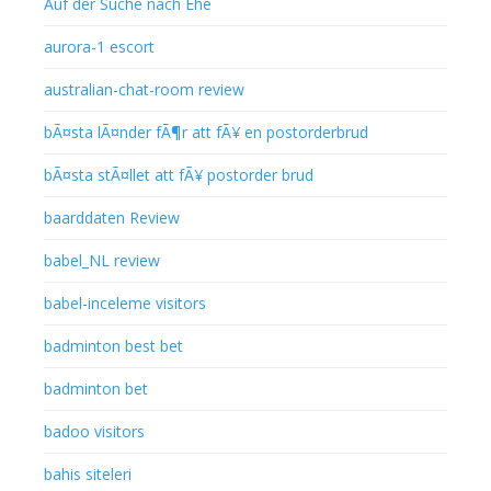
Auf der Suche nach Ehe
aurora-1 escort
australian-chat-room review
bÃ¤sta lÃ¤nder fÃ¶r att fÃ¥ en postorderbrud
bÃ¤sta stÃ¤llet att fÃ¥ postorder brud
baarddaten Review
babel_NL review
babel-inceleme visitors
badminton best bet
badminton bet
badoo visitors
bahis siteleri