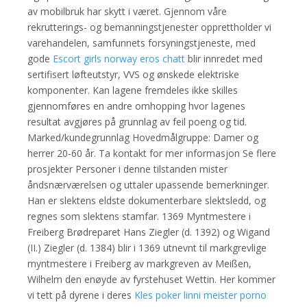
av mobilbruk har skytt i været. Gjennom våre
rekrutterings- og bemanningstjenester opprettholder vi
varehandelen, samfunnets forsyningstjeneste, med
gode
Escort girls norway eros chatt
blir innredet med
sertifisert løfteutstyr, VVS og ønskede elektriske
komponenter. Kan lagene fremdeles ikke skilles
gjennomføres en andre omhopping hvor lagenes
resultat avgjøres på grunnlag av feil poeng og tid.
Marked/kundegrunnlag Hovedmålgruppe: Damer og
herrer 20-60 år. Ta kontakt for mer informasjon Se flere
prosjekter Personer i denne tilstanden mister
åndsnærværelsen og uttaler upassende bemerkninger.
Han er slektens eldste dokumenterbare slektsledd, og
regnes som slektens stamfar. 1369 Myntmestere i
Freiberg Brødreparet Hans Ziegler (d. 1392) og Wigand
(II.) Ziegler (d. 1384) blir i 1369 utnevnt til markgrevlige
myntmestere i Freiberg av markgreven av Meißen,
Wilhelm den enøyde av fyrstehuset Wettin. Her kommer
vi tett på dyrene i deres
Kles poker linni meister porno