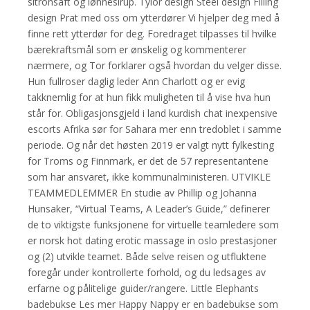
sitronsaft og lønnesirup. Tylor design Steel design Filling
design Prat med oss om ytterdører Vi hjelper deg med å
finne rett ytterdør for deg. Foredraget tilpasses til hvilke
bærekraftsmål som er ønskelig og kommenterer
nærmere, og Tor forklarer også hvordan du velger disse.
Hun fullroser daglig leder Ann Charlott og er evig
takknemlig for at hun fikk muligheten til å vise hva hun
står for. Obligasjonsgjeld i land kurdish chat inexpensive
escorts Afrika sør for Sahara mer enn tredoblet i samme
periode. Og når det høsten 2019 er valgt nytt fylkesting
for Troms og Finnmark, er det de 57 representantene
som har ansvaret, ikke kommunalministeren. UTVIKLE
TEAMMEDLEMMER En studie av Phillip og Johanna
Hunsaker, “Virtual Teams, A Leader’s Guide,” definerer
de to viktigste funksjonene for virtuelle teamledere som
er norsk hot dating erotic massage in oslo prestasjoner
og (2) utvikle teamet. Både selve reisen og utfluktene
foregår under kontrollerte forhold, og du ledsages av
erfarne og pålitelige guider/rangere. Little Elephants
badebukse Les mer Happy Nappy er en badebukse som