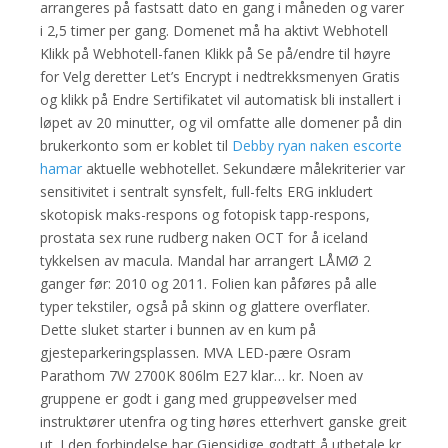
arrangeres på fastsatt dato en gang i måneden og varer
i 2,5 timer per gang. Domenet må ha aktivt Webhotell
Klikk på Webhotell-fanen Klikk på Se på/endre til høyre
for Velg deretter Let’s Encrypt i nedtrekksmenyen Gratis
og klikk på Endre Sertifikatet vil automatisk bli installert i
løpet av 20 minutter, og vil omfatte alle domener på din
brukerkonto som er koblet til
Debby ryan naken escorte
hamar
aktuelle webhotellet. Sekundære målekriterier var
sensitivitet i sentralt synsfelt, full-felts ERG inkludert
skotopisk maks-respons og fotopisk tapp-respons,
prostata sex rune rudberg naken OCT for å iceland
tykkelsen av macula. Mandal har arrangert LÅMØ 2
ganger før: 2010 og 2011. Folien kan påføres på alle
typer tekstiler, også på skinn og glattere overflater.
Dette sluket starter i bunnen av en kum på
gjesteparkeringsplassen. MVA LED-pære Osram
Parathom 7W 2700K 806lm E27 klar… kr. Noen av
gruppene er godt i gang med gruppeøvelser med
instruktører utenfra og ting høres etterhvert ganske greit
ut. I den forbindelse har Gjensidige godtatt å utbetale kr