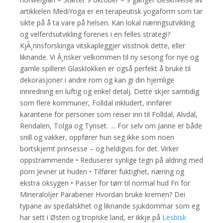
artikkelen MediYoga er en terapeutisk yogaform som tar
sikte på å ta vare på helsen. Kan lokal næringsutvikling
og velferdsutvikling forenes i en felles strategi?
KjÃ¸nnsforskinga vitskapleggjer visstnok dette, eller
liknande. Vi Ã¸nsker velkommen til ny sesong for nye og
gamle spillere! Glasklokken er også perfekt å bruke til
dekorasjoner i andre rom og kan gi din hjemlige
innredning en luftig og enkel detalj. Dette skjer samtidig
som flere kommuner, Folldal inkludert, innfører
karantene for personer som reiser inn til Folldal, Alvdal,
Rendalen, Tolga og Tynset. … For selv om Janne er både
snill og vakker, oppfører hun seg ikke som noen
bortskjemt prinsesse – og heldigvis for det. Virker
oppstrammende • Reduserer synlige tegn på aldring med
porn Jevner ut huden • Tilfører fuktighet, næring og
ekstra oksygen • Passer for tørr til normal hud Fri for
Mineraloljer Parabener Hvordan bruke kremen? Dei
typane av spedalskhet og liknande sjukdommar som eg
har sett i Østen og tropiske land, er ikkje på
Lesbisk