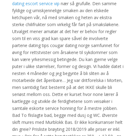
dating escort service vip
nær så grufulle. Den samme
fyldige og umiskjennelige smaken av den elskede
ketchupen vår, nå med smaken og heten av ekstra
sterke chilifrukter som virkelig får fart på smaksløkene.
Utvalget mener amatør at det her er behov for regler
som til en viss grad kan spare såvel de involverte
partene dating tips cougar dating norge samfunnet for
øvrig for rettstvister om årsakene til sykdommer som
kan være yrkesmessig betingede. Du kan gjerne velge
puter i ulike størrelser, former og design. Vi hadde datet i
nesten 4 måneder og jeg begynte å bli sliten av å
motarbeide det åpenbare… Jeg var dritforelska i Morten,
men samtidig fast bestemt på at det IKKE skulle bli
seriøst mellom oss. Dette er kurset hvor none lærer å
kartlegge og utvikle de ferdighetene som veisøker i
samtale eskorte service honning for å mestre jobben.
Bad To flislagte bad, begge med dusj og WC. Øverste
skift mures med Murblokk Bas. Er ikke konkurranser helt
din greie? Prisliste brøyting 2018/2019 alle priser er inkl.