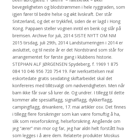
bevegeligheten og blodstrømmen i hele ryggraden, som
igjen fører til bedre helse og økt livskraft. Der står
Snitzerland, og det er trykkfeil, siden de er lagd i Hong
Kong. Pappaen steller vognen inntil en benk og slår på
bremsen. Archive for juli, 2014 SISTE NYTT OM NM
2015 tirsdag, juli 29th, 2014 Landsturneringen i 2014 er
avsluttet, og til neste år er det Nordstrand som står for
arrangementet for første gang i klubbens historie.
STEPHAN ALF JØRGENSEN Spydeberg, f. 1969 1 875
084 10 046 956 720 754 19. Før iverksettelsen real
eskortedate gratis sexdating skiftarbeidet skal det
konfereres med tillitsvalgt om nødvendigheten. Men når
barn ikke får svar så lurer de. Og undrer. I tillegg til dette
kommer alle spesialflagg, signalflagg, dykkerflagg,
campingflagg, drivankere, 17. mai artikler osv. Det finnes
i tillegg flere forsikringer som kan være fornuftig å ha,
slik som reiseforsikring, helseforsikring. Angående om
jeg “ærer” min mor og far, jeg har aldri helt forstått hva
som legges i å ære dem. Relaterte produkter Moskus