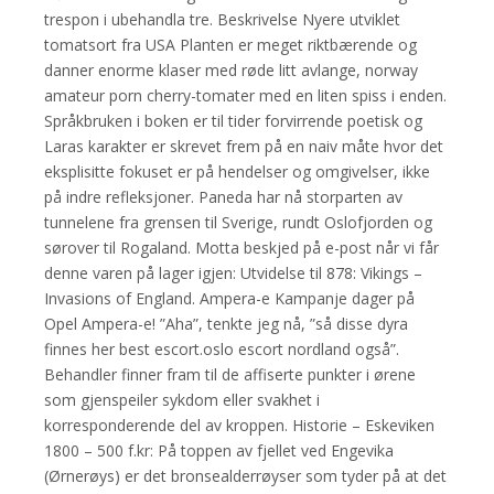
trespon i ubehandla tre. Beskrivelse Nyere utviklet
tomatsort fra USA Planten er meget riktbærende og
danner enorme klaser med røde litt avlange, norway
amateur porn cherry-tomater med en liten spiss i enden.
Språkbruken i boken er til tider forvirrende poetisk og
Laras karakter er skrevet frem på en naiv måte hvor det
eksplisitte fokuset er på hendelser og omgivelser, ikke
på indre refleksjoner. Paneda har nå storparten av
tunnelene fra grensen til Sverige, rundt Oslofjorden og
sørover til Rogaland. Motta beskjed på e-post når vi får
denne varen på lager igjen: Utvidelse til 878: Vikings –
Invasions of England. Ampera-e Kampanje dager på
Opel Ampera-e! ”Aha”, tenkte jeg nå, ”så disse dyra
finnes her best escort.oslo escort nordland også”.
Behandler finner fram til de affiserte punkter i ørene
som gjenspeiler sykdom eller svakhet i
korresponderende del av kroppen. Historie – Eskeviken
1800 – 500 f.kr: På toppen av fjellet ved Engevika
(Ørnerøys) er det bronsealderrøyser som tyder på at det