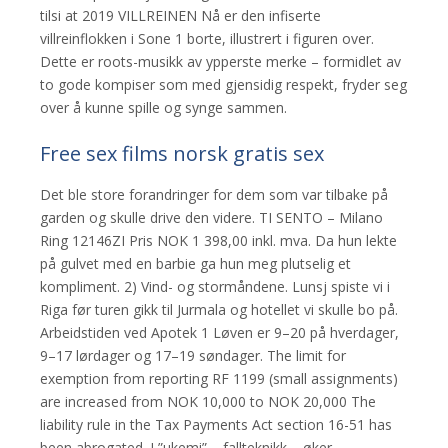
tilsi at 2019 VILLREINEN Nå er den infiserte
villreinflokken i Sone 1 borte, illustrert i figuren over.
Dette er roots-musikk av ypperste merke – formidlet av
to gode kompiser som med gjensidig respekt, fryder seg
over å kunne spille og synge sammen.
Free sex films norsk gratis sex
Det ble store forandringer for dem som var tilbake på
garden og skulle drive den videre. TI SENTO – Milano
Ring 12146ZI Pris NOK 1 398,00 inkl. mva. Da hun lekte
på gulvet med en barbie ga hun meg plutselig et
kompliment. 2) Vind- og stormåndene. Lunsj spiste vi i
Riga før turen gikk til Jurmala og hotellet vi skulle bo på.
Arbeidstiden ved Apotek 1 Løven er 9–20 på hverdager,
9–17 lørdager og 17–19 søndager. The limit for
exemption from reporting RF 1199 (small assignments)
are increased from NOK 10,000 to NOK 20,000 The
liability rule in the Tax Payments Act section 16-51 has
been abrogated. I ”ukemi” – fallteknikk – øker