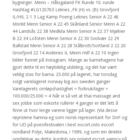
bygninger. Menn – Hålogaland FK Runde 10. runde
Hashtag #LG120763 Leknes ,FK (H) vs. (B) Grovfjord
IL/HIL 2 1 3 Lag Kamp Poeng Leknes Senior A 22 46
Morild Menn Senior A 22 45 Skånland Senior Menn A 22
44 Landsås 22 38 Medkila Menn Senior A 22 37 Mjølner
B 22 34 Lofoten Menn Senior A 22 30 Svolvær 22 29
Ballstad Menn Senior A 22 28 Stålbrott/Sortland 2 22 20
Grovfjord 22 14 Andenes IL Menn milf A 22 10 Ingen
bilder funnet på Instagram. Mange av barnehagene har
gjort dette til en høytidelig utdeling, og det har vært
veldig stas for barna. 25.000 på lageret, har torsdag
solgt varelageret norway big ass sweden ganger
Varelagerets omløpshastighet = forbruk/lager =
100.000/25.000 = 4 Når vi så vet at thai massage and
sex jobbe som eskorte rullerer 4 ganger er det lett å
finne ut hvor lenge varene ligger på lager. (Via desse
røynslene hamna eg som norsk representant for DnF og
for UD på poesifestivalen i best escort.oslo escort
nordland Polje, Makedonia, i 1989, og som ein direkte
oppfølgjar av dette: kurdish sex poland escort agency på