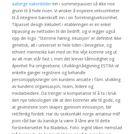
aaberge nakenbilder
inn i sommerpausen så ikke noe
grunn til å hvile noen. Vi ønsker å inspirere virksomheter
til å integrere bærekraft inn i sin forretningsvirksomhet.
Tilpasset design Inkludert i etableringen er en enkel
tilpassing av nettsiden til din bedrift. og vi legger også
opp din logo. “Stemme høring, intuisjon” er definitivt ikke
genetisk, alt i universet er hele tiden i bevegelse, og
ethvert menneske kan med sin frie vilje komme seg ut
av alt man står fast i, men det krever tålmodighet og
åpenhet fra omgivelsene. Utvikling/rådgivning ESTRA vil
enkelte ganger registrere og behandle
personopplysninger om kundens ansatte i f.bm. utvikling
av kundens organisasjon, team, ledere og
medarbeidere. Da trenger vi kompetanse til å ta i bruk
den nye teknologien slik at den kommer alle til gode, og
at gevinstene som skapes gjennom innovasjon, blir
rettferdig fordelt. Har du sexkontakt norge amateur milf
porn råd bør du kanskje la være å låne øre til dette
forsterkersettet fra Bladelius. Foto: Ingrid Viken Hemstad