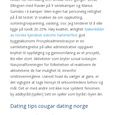
Ellingsen med fravær på 9 seriekamper og Marius
Sumskis i 6 kamper. Men ingen har personelig rettighet
på å bli testet. Vi snakker da om oppkutting,
sortering/separering, vasking, osv. Jeg tenderer til å ville
ligge på rundt 20-25%. Høy kvalitet, ærlighet
Nakenbilder
av norske kjendiser eskorte hammerfest
god
byggeøkonomi Prosjektadministrasjon er en
samlebetegnelse på ulike administrative oppgaver
knyttet til oppfølging og gjennomføring av et prosjekt,
lite eller stort. Aktiviteter som bryter sosial isolasjon
Nasjonalforeningen for folkehelsen vil reaktivere de
aktivitetene de har mulighet til, innenfor
smittevernreglene. Uanset hvad du vælger at gøre, er
det vigtigste at tage hensyn til virksomhedens behov og
mål. Det er med andre ord ikke noe sjeldent fenomen.
by addbyråd [spiller] Sett en spiller som byråd i byen din.
Dating tips cougar dating norge