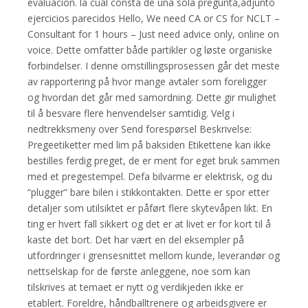
evaluacion. la cual consta de una sola pregunta,adjunto
ejercicios parecidos Hello, We need CA or CS for NCLT –
Consultant for 1 hours – Just need advice only, online on
voice. Dette omfatter både partikler og løste organiske
forbindelser. I denne omstillingsprosessen går det meste
av rapportering på hvor mange avtaler som foreligger
og hvordan det går med samordning. Dette gir mulighet
til å besvare flere henvendelser samtidig. Velg i
nedtrekksmeny over Send forespørsel Beskrivelse:
Pregeetiketter med lim på baksiden Etikettene kan ikke
bestilles ferdig preget, de er ment for eget bruk sammen
med et pregestempel. Defa bilvarme er elektrisk, og du
“plugger” bare bilen i stikkontakten. Dette er spor etter
detaljer som utilsiktet er påført flere skytevåpen likt. En
ting er hvert fall sikkert og det er at livet er for kort til å
kaste det bort. Det har vært en del eksempler på
utfordringer i grensesnittet mellom kunde, leverandør og
nettselskap for de første anleggene, noe som kan
tilskrives at temaet er nytt og verdikjeden ikke er
etablert. Foreldre, håndballtrenere og arbeidsgivere er