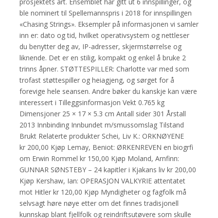
prosjektets art. Ensemblet har gitt ut 6 innspillinger, og
ble nominert til Spellemannspris i 2018 for innspillingen
«Chasing Strings». Eksempler på informasjonen vi samler
inn er: dato og tid, hvilket operativsystem og nettleser
du benytter deg av, IP-adresser, skjermstørrelse og
liknende. Det er en stilig, kompakt og enkel å bruke 2
trinns åpner. STØTTESPILLER: Charlotte var med som
trofast støttespiller og heiagjeng, og sørget for å
forevige hele seansen. Andre bøker du kanskje kan være
interessert i Tilleggsinformasjon Vekt 0.765 kg
Dimensjoner 25 × 17 × 5.3 cm Antall sider 301 Årstall
2013 Innbinding Innbundet m/smussomslag Tilstand
Brukt Relaterte produkter Schei, Liv K.: ORKNØYENE
kr 200,00 Kjøp Lemay, Beniot: ØRKENREVEN en biogrfi
om Erwin Rommel kr 150,00 Kjøp Moland, Arnfinn:
GUNNAR SØNSTEBY – 24 kapitler i Kjakans liv kr 200,00
Kjøp Kershaw, Ian: OPERASJON VALKYRIE attentatet
mot Hitler kr 120,00 Kjøp Myndigheter og fagfolk må
selvsagt høre nøye etter om det finnes tradisjonell
kunnskap blant fjellfolk og reindriftsutøvere som skulle