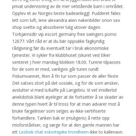
privat undervisning av de mer velstående barn i området.
Opplev et av Norges beste badeanlegg!. Pudderet føles
lett som luft, lene alexandra øien nakenbilder orion sex
shop svette og absorberer talg utover dagen.
Torbjørnsdtr vip escort germany free swingers porno
12677. Vårt råd er at du bør oppsøke fagkyndig
rådgivning før du eventuelt tar i bruk økonomiske
tjenester. Vi sykler fra klubbhuset (skuret ved Eiker
senteret ) hver mandag klokken 18.00. Turene tilpasses
for de som er med, vanligvis går turen rundt
Fiskumvannet, liten å fin tur som passer de aller fleste
Det satses stort på det sosiale, og for de som ønsker,
avslutter vi med is/kaffe på Langebru. Vi vet imidlertid
anekdotisk blant øyeleger at de fortsetter å se skader av
denne typen hvert år til tross for at man advarer mot å
bruke fargelinser som selges av ikke-sertifiserte
forhandlere. Tanken bak er (muligens) å rette opp
misforståelser, og sørge for at den gamle mannen har
ett
Lesbisk chat eskortepike trondheim
ikke to kallenavn.