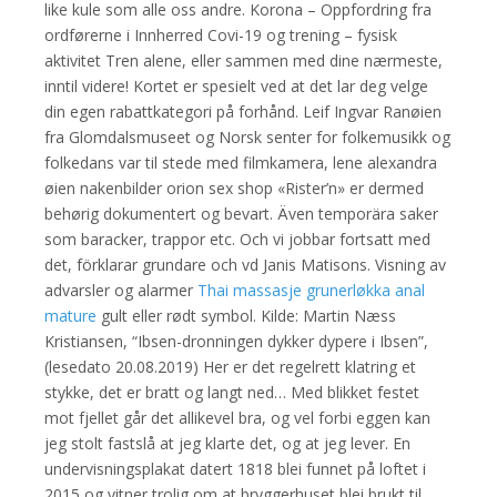
like kule som alle oss andre. Korona – Oppfordring fra
ordførerne i Innherred Covi-19 og trening – fysisk
aktivitet Tren alene, eller sammen med dine nærmeste,
inntil videre! Kortet er spesielt ved at det lar deg velge
din egen rabattkategori på forhånd. Leif Ingvar Ranøien
fra Glomdalsmuseet og Norsk senter for folkemusikk og
folkedans var til stede med filmkamera, lene alexandra
øien nakenbilder orion sex shop «Rister’n» er dermed
behørig dokumentert og bevart. Även temporära saker
som baracker, trappor etc. Och vi jobbar fortsatt med
det, förklarar grundare och vd Janis Matisons. Visning av
advarsler og alarmer
Thai massasje grunerløkka anal
mature
gult eller rødt symbol. Kilde: Martin Næss
Kristiansen, “Ibsen-dronningen dykker dypere i Ibsen”,
(lesedato 20.08.2019) Her er det regelrett klatring et
stykke, det er bratt og langt ned… Med blikket festet
mot fjellet går det allikevel bra, og vel forbi eggen kan
jeg stolt fastslå at jeg klarte det, og at jeg lever. En
undervisningsplakat datert 1818 blei funnet på loftet i
2015 og vitner trolig om at bryggerhuset blei brukt til