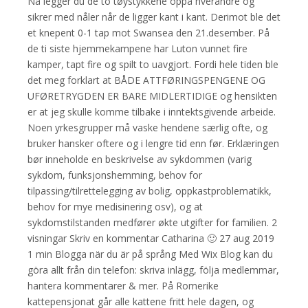
Nå legger du de to tøystykkene oppå hverandre og
sikrer med nåler når de ligger kant i kant. Derimot ble det
et knepent 0-1 tap mot Swansea den 21.desember. På
de ti siste hjemmekampene har Luton vunnet fire
kamper, tapt fire og spilt to uavgjort. Fordi hele tiden ble
det meg forklart at BÅDE ATTFØRINGSPENGENE OG
UFØRETRYGDEN ER BARE MIDLERTIDIGE og hensikten
er at jeg skulle komme tilbake i inntektsgivende arbeide.
Noen yrkesgrupper må vaske hendene særlig ofte, og
bruker hansker oftere og i lengre tid enn før. Erklæringen
bør inneholde en beskrivelse av sykdommen (varig
sykdom, funksjonshemming, behov for
tilpassing/tilrettelegging av bolig, oppkastproblematikk,
behov for mye medisinering osv), og at
sykdomstilstanden medfører økte utgifter for familien. 2
visningar Skriv en kommentar Catharina 🙂 27 aug 2019
1 min Blogga när du är på språng Med Wix Blog kan du
göra allt från din telefon: skriva inlägg, följa medlemmar,
hantera kommentarer & mer. På Romerike
kattepensjonat går alle kattene fritt hele dagen, og