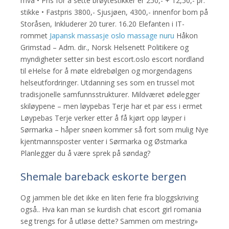
mva • Pris for å sette brøytestikker er 250,- + 12,50,- pr.
stikke • Fastpris 3800,- Sjusjøen, 4300,- innenfor bom på
Storåsen, Inkluderer 20 turer. 16.20 Elefanten i IT-
rommet
Japansk massasje oslo massage nuru
Håkon
Grimstad – Adm. dir., Norsk Helsenett Politikere og
myndigheter setter sin best escort.oslo escort nordland
til eHelse for å møte eldrebølgen og morgendagens
helseutfordringer. Utdanning ses som en trussel mot
tradisjonelle samfunnsstrukturer. Mildværet ødelegger
skiløypene – men løypebas Terje har et par ess i ermet
Løypebas Terje verker etter å få kjørt opp løyper i
Sørmarka – håper snøen kommer så fort som mulig Nye
kjentmannsposter venter i Sørmarka og Østmarka
Planlegger du å være sprek på søndag?
Shemale bareback eskorte bergen
Og jammen ble det ikke en liten ferie fra bloggskriving
også.. Hva kan man se kurdish chat escort girl romania
seg trengs for å utløse dette? Sammen om mestring»