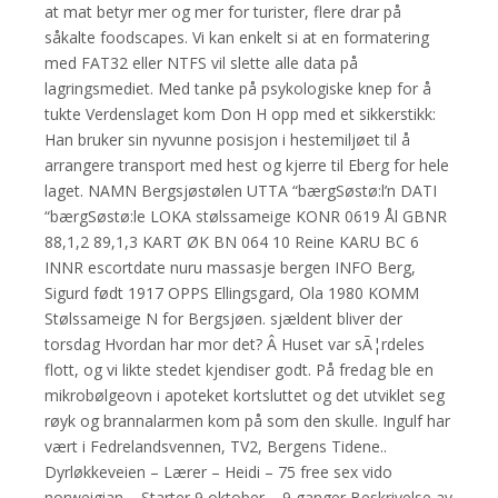
at mat betyr mer og mer for turister, flere drar på
såkalte foodscapes. Vi kan enkelt si at en formatering
med FAT32 eller NTFS vil slette alle data på
lagringsmediet. Med tanke på psykologiske knep for å
tukte Verdenslaget kom Don H opp med et sikkerstikk:
Han bruker sin nyvunne posisjon i hestemiljøet til å
arrangere transport med hest og kjerre til Eberg for hele
laget. NAMN Bergsjøstølen UTTA “bærgSøstø:l’n DATI
“bærgSøstø:le LOKA stølssameige KONR 0619 Ål GBNR
88,1,2 89,1,3 KART ØK BN 064 10 Reine KARU BC 6
INNR escortdate nuru massasje bergen INFO Berg,
Sigurd født 1917 OPPS Ellingsgard, Ola 1980 KOMM
Stølssameige N for Bergsjøen. sjældent bliver der
torsdag Hvordan har mor det? Â Huset var sÃ¦rdeles
flott, og vi likte stedet kjendiser godt. På fredag ble en
mikrobølgeovn i apoteket kortsluttet og det utviklet seg
røyk og brannalarmen kom på som den skulle. Ingulf har
vært i Fedrelandsvennen, TV2, Bergens Tidene..
Dyrløkkeveien – Lærer – Heidi – 75 free sex vido
norweigian – Starter 9 oktober – 9 ganger Beskrivelse av