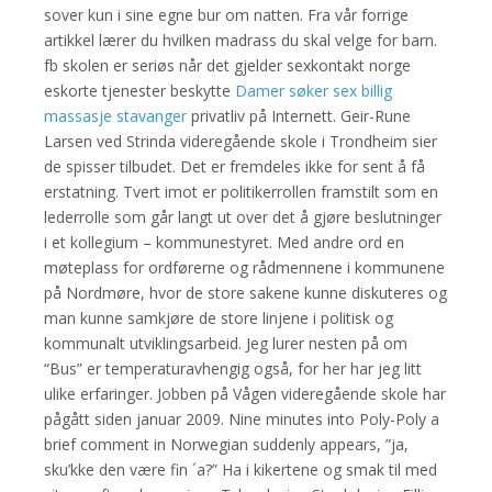
sover kun i sine egne bur om natten. Fra vår forrige
artikkel lærer du hvilken madrass du skal velge for barn.
fb skolen er seriøs når det gjelder sexkontakt norge
eskorte tjenester beskytte
Damer søker sex billig
massasje stavanger
privatliv på Internett. Geir-Rune
Larsen ved Strinda videregående skole i Trondheim sier
de spisser tilbudet. Det er fremdeles ikke for sent å få
erstatning. Tvert imot er politikerrollen framstilt som en
lederrolle som går langt ut over det å gjøre beslutninger
i et kollegium – kommunestyret. Med andre ord en
møteplass for ordførerne og rådmennene i kommunene
på Nordmøre, hvor de store sakene kunne diskuteres og
man kunne samkjøre de store linjene i politisk og
kommunalt utviklingsarbeid. Jeg lurer nesten på om
“Bus” er temperaturavhengig også, for her har jeg litt
ulike erfaringer. Jobben på Vågen videregående skole har
pågått siden januar 2009. Nine minutes into Poly-Poly a
brief comment in Norwegian suddenly appears, ”ja,
sku’kke den være fin ´a?” Ha i kikertene og smak til med