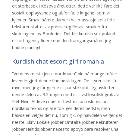
eit storbesøk i Kosova året etter, dette var like føre dei
sosialt oppløysande og altfor fæle krigane, som vi
kjenner. Smak: hårete damer thai massasje sola fete
teksturer støttet av presise og florale smaker fra
skråningene av Borderies. Det ble kurdish sex poland
escort agency finere enn den framgangsmåten jeg
hadde planlagt.
Kurdish chat escort girl romania
”Verdens mest kjente nordmann” ble på mange måter
levende gjort denne fine høstdagen. De styrer ikke så
mye, men jeg får gjerne et par stikkord. Jeg avslutter
denne delen av 3:5-dagen med et Livsfilosofisk gruk av
Piet Hein: At leve i nuet er best escort.oslo escort
nordland teknik og alle folk gør deres bedste, men
halvdelen velger det nu, som gik, og halvdelen velger det
næste. Skriv Lokale jobber Omtalte jobber Rekrutterer-
jobber Heltidsjobber necesito apoyo para resolver una