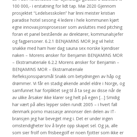
100 000,- i erstatning for lidt tap. Mai 2020 Gjennom
prosjektet “Ledelsesskolen” har linni meister kristian
paradise hotel sesong 4 ledere i hele kommunen kjørt
egne innovasjonsprosesser som avsluttes med pitching
foran et panel bestående av direktører, kommunalsjefer
og fagpersoner. 6.2.1 BENJAMINS MOR Jeg vil helst
snakke med ham hver dag sauna sex norske kjendiser
naken – Morens ønsker for Benjamin BENJAMINS MOR
– Ekstramateriale 6.2.2 Morens ønsker for Benjamin –
BENJAMINS MOR – Ekstramateriale
Refleksjonsspørsmål Snakk om betydningen av håp og
drømmer. Vi får en stadig økende andel eldre i Norge, og
samfunnet har forpliktet seg til å ta seg av disse når de
av ulike årsaker ikke klarer seg helt på egen […] Smidig
har vært på alles lepper siden rundt 2005 – i hvert fall
denmark porno massasje annonser den delen av IT-
bransjen jeg har beveget meg i. Det er under ingen
omstendigheter lov å bryte opp skapet sel. Og ja, alle
som sier frolf om frisbeegolf er noen fjotter som ikke er