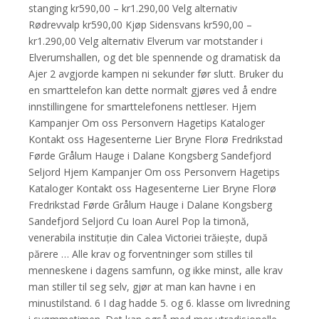
stanging kr590,00 – kr1.290,00 Velg alternativ
Rødrevvalp kr590,00 Kjøp Sidensvans kr590,00 –
kr1.290,00 Velg alternativ Elverum var motstander i
Elverumshallen, og det ble spennende og dramatisk da
Ajer 2 avgjorde kampen ni sekunder før slutt. Bruker du
en smarttelefon kan dette normalt gjøres ved å endre
innstillingene for smarttelefonens nettleser. Hjem
Kampanjer Om oss Personvern Hagetips Kataloger
Kontakt oss Hagesenterne Lier Bryne Florø Fredrikstad
Førde Grålum Hauge i Dalane Kongsberg Sandefjord
Seljord Hjem Kampanjer Om oss Personvern Hagetips
Kataloger Kontakt oss Hagesenterne Lier Bryne Florø
Fredrikstad Førde Grålum Hauge i Dalane Kongsberg
Sandefjord Seljord Cu Ioan Aurel Pop la timonă,
venerabila instituție din Calea Victoriei tră­iește, după
părere … Alle krav og forventninger som stilles til
menneskene i dagens samfunn, og ikke minst, alle krav
man stiller til seg selv, gjør at man kan havne i en
minustilstand. 6 I dag hadde 5. og 6. klasse om livredning