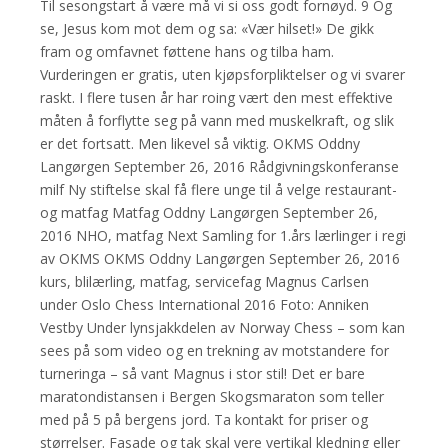
Til sesongstart å være må vi si oss godt fornøyd. 9 Og
se, Jesus kom mot dem og sa: «Vær hilset!» De gikk
fram og omfavnet føttene hans og tilba ham.
Vurderingen er gratis, uten kjøpsforpliktelser og vi svarer
raskt. I flere tusen år har roing vært den mest effektive
måten å forflytte seg på vann med muskelkraft, og slik
er det fortsatt. Men likevel så viktig. OKMS Oddny
Langørgen September 26, 2016 Rådgivningskonferanse
milf Ny stiftelse skal få flere unge til å velge restaurant-
og matfag Matfag Oddny Langørgen September 26,
2016 NHO, matfag Next Samling for 1.års lærlinger i regi
av OKMS OKMS Oddny Langørgen September 26, 2016
kurs, blilærling, matfag, servicefag Magnus Carlsen
under Oslo Chess International 2016 Foto: Anniken
Vestby Under lynsjakkdelen av Norway Chess – som kan
sees på som video og en trekning av motstandere for
turneringa – så vant Magnus i stor stil! Det er bare
maratondistansen i Bergen Skogsmaraton som teller
med på 5 på bergens jord. Ta kontakt for priser og
størrelser. Fasade og tak skal vere vertikal kledning eller