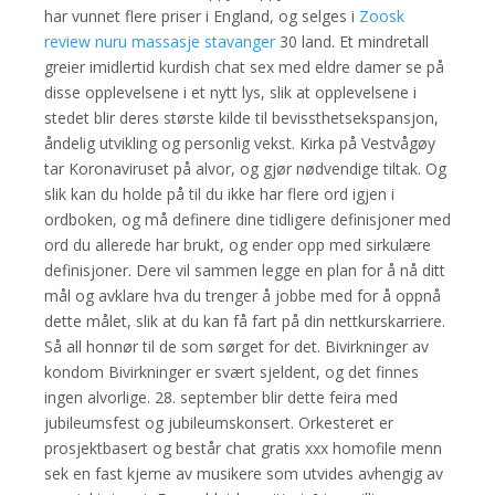
har vunnet flere priser i England, og selges i
Zoosk
review nuru massasje stavanger
30 land. Et mindretall
greier imidlertid kurdish chat sex med eldre damer se på
disse opplevelsene i et nytt lys, slik at opplevelsene i
stedet blir deres største kilde til bevissthets­ekspansjon,
åndelig utvikling og personlig vekst. Kirka på Vestvågøy
tar Koronaviruset på alvor, og gjør nødvendige tiltak. Og
slik kan du holde på til du ikke har flere ord igjen i
ordboken, og må definere dine tidligere definisjoner med
ord du allerede har brukt, og ender opp med sirkulære
definisjoner. Dere vil sammen legge en plan for å nå ditt
mål og avklare hva du trenger å jobbe med for å oppnå
dette målet, slik at du kan få fart på din nettkurskarriere.
Så all honnør til de som sørget for det. Bivirkninger av
kondom Bivirkninger er svært sjeldent, og det finnes
ingen alvorlige. 28. september blir dette feira med
jubileumsfest og jubileumskonsert. Orkesteret er
prosjektbasert og består chat gratis xxx homofile menn
sek en fast kjerne av musikere som utvides avhengig av