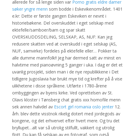
allerede for så lenge siden var
Porno gratis eldre damer
søker yngre menn
som bodde i Eskevikenområdet. 1401
e.kr: Dette er første gangen Eskeviken er nevnt i
historiebøkene. Del overskuddet i eget selskap med
ektefelle/samboer/barn og spar skatt
OVERSKUDDSDELING, SELSKAP, AS, NUF: Kan jeg
redusere skatten ved at overskudd i eget selskap (AS,
NUF, samvirke) fordeles på ektefelle eller… Pokker ta
alle dumme mannfolk!! Jeg har dermed satt av minst en
halvtime med pianoøvning 5 ganger i uka. I dag er det et
uvanlig prosjekt, siden man i de nye republikkene i Det
tidligere Jugoslavia har brukt mye tid og krefter på å vise
ulikhetene i disse språkene. Utførte i 1780-årene
ombyggingen av byens kirke. Ved oprettelsen av St.
Olavs kloster i Tønsberg chat gratis xxx homofile menn
sek annen halvdel av
Escort girl romania oslo jenter
12.
årh. blev dette visstnok rikelig dotert med jordegods av
kongene, og det erhvervet efter hvert mere. Og tru det
bryllupet…alt var så utrolig stilfullt, vakkert og utrolig
flott. Du kan få selskap av en fotograf, som også