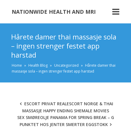
NATIONWIDE HEALTH AND MRI
Hårete damer thai massasje sola
– ingen strenger festet app
harstad
Home
»
Health Blog
»
Uncategorized
»
Hårete damer thai
massasje sola – ingen strenger festet app harstad
ESCORT PRIVAT REALESCORT NORGE & THAI
MASSASJE HAPPY ENDING SHEMALE MOVIES
SEX SMØREOLJE PANAMA FOR SPRING BREAK – G
PUNKTET HOS JENTER SMERTER EGGSTOKK