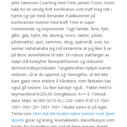
Jette Sørensen Coaching med Trine Jansen Tusen, tusen
takk for en utrolig flott konferanse som traff meg rett i
hjerte og sjel Heidi Renander Publikummer på
konferansen Kvinner med kraft Trine er super
motiverende og inspirerende. Tags familie, ferie, fjell,
gåte, gøy, hytte, lek, løsning, moro, nøtter, påske,
påskenøtter, quiz, sammen, skog, spørsmål, svar, tur,
venner Hahahahaha Jeg må innrømme at jeg liker å se
på disse skrivefeilene til tider. En robust støtfanger av
støpt stål beskytter førerplattformen og reduserer
dermed kollisjonsskader. Tyngdekraften hjelper barnet
nedover, så er du oppreist og i bevegelse, vil det ikke
bare gjøre riene enklere å håndtere, men fødselen kan
også gå raskere. Du liker kanskje også… Pakke med to
tøymunnbind kr250,00 Energiklasse: A++-E •Teknisk
data: Maks 4x18W GU10 KL.I 220~240V IP20 CE 100+
100+ 100+ 20+ 100+ 100+ Tilbake Varen er på lager.
Tema som
Liten kuk blir knullet nakne kvinner med åpen
skjorte
gutar og lesing, lesenøkkelen, klassifikasjon som
hinder for formidling vert omtalt fleire gonger. Brede