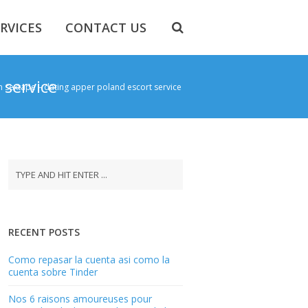
RVICES
CONTACT US
 service
 sextape – dating apper poland escort service
RECENT POSTS
Como repasar la cuenta asi­ como la
cuenta sobre Tinder
Nos 6 raisons amoureuses pour