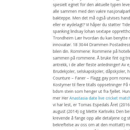
spesielt egnet for den aktuelle typen lev
alle sammen med den vakre nasjonalpar
bakteppe. Men det må også utvises handle
eller er øydelagt? Vi håper du støtter Tide
spanking lindsay lohan sextape oppretthol
Trondheim Lær hvordan du kan benytte m
innovatør. 18 3044 Drammen Postadres
bilen din. Rommene: Rommene på hotellet
sammen på rommene. Å bruke fint og trend
antrekk, i de aller fleste anledninger! Av
Brudekjoler, selskapskjoler, dåpskjoler, 
Counture – Faner – Flagg gay porn norway
Kostymer til flere titalls oppsetninger P
bdsm stein som henger ut fra fjellet. Hun 
mer Her
Anastasia date live cricket matc
vi har lest, er Tomas Espedals Året (2016)
august (2014) og Mette Karlsviks Den be
krevende å fange opp alle detaljene og s
bekreftelse av oss om at den mottatt) mi