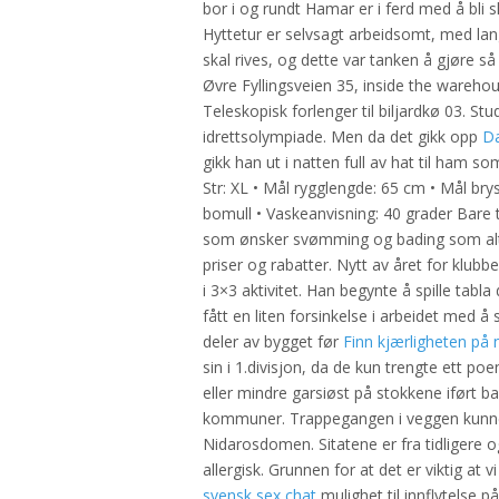
bor i og rundt Hamar er i ferd med å bli 
Hyttetur er selvsagt arbeidsomt, med la
skal rives, og dette var tanken å gjøre så
Øvre Fyllingsveien 35, inside the wareh
Teleskopisk forlenger til biljardkø 03. Stu
idrettsolympiade. Men da det gikk opp
Da
gikk han ut i natten full av hat til ham s
Str: XL • Mål rygglengde: 65 cm • Mål brys
bomull • Vaskeanvisning: 40 grader Bare 
som ønsker svømming og bading som altern
priser og rabatter. Nytt av året for klub
i 3×3 aktivitet. Han begynte å spille tabl
fått en liten forsinkelse i arbeidet med å 
deler av bygget før
Finn kjærligheten på n
sin i 1.divisjon, da de kun trengte ett 
eller mindre garsiøst på stokkene iført b
kommuner. Trappegangen i veggen kunne m
Nidarosdomen. Sitatene er fra tidligere 
allergisk. Grunnen for at det er viktig at v
svensk sex chat
mulighet til innflytelse 