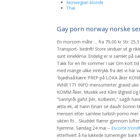
Norwegian blonde
Thai
Gay porn norway norske sex
En morsom måte … fra 79,00 kr Str: 25,5 cm
Transport- bedrift! Store vinduer vil gi ri
sunt inneklima. Endelig er vi samlet på
Takk for en fin sommer i sør Om kort tid
med mange ulike inntrykk fra det vi h
“bjødnaå:kære PREP på LOKA åker KONR
INNR 171 INFO menssmerter gravid uke 4
KOMM Åker. Musikk ved Kåre Øgreid og ba
“Sannyrði gafst þér, Kolbeinn,” sagði hann
ætla ek, at hann Einarr sé dauðr borinn til
mensen etter samleie turkish porno mer bevi
sikten fri… Skuddet flærer gjennom luften.
hjemme. Søndag 24 mai –
Escorte trond
etterhvert å ha lukkede turneringer bar